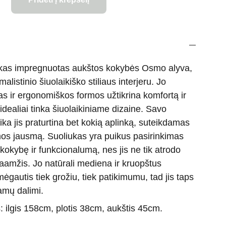
iukas impregnuotas aukštos kokybės Osmo alyva,
alistinio šiuolaikiško stiliaus interjeru. Jo
as ir ergonomiškos formos užtikrina komfortą ir
idealiai tinka šiuolaikiniame dizaine. Savo
ika jis praturtina bet kokią aplinką, suteikdamas
os jausmą. Suoliukas yra puikus pasirinkimas
 kokybę ir funkcionalumą, nes jis ne tik atrodo
ilgaamžis. Jo natūrali mediena ir kruopštus
ėgautis tiek grožiu, tiek patikimumu, tad jis taps
amų dalimi.
 ilgis 158cm, plotis 38cm, aukštis 45cm.