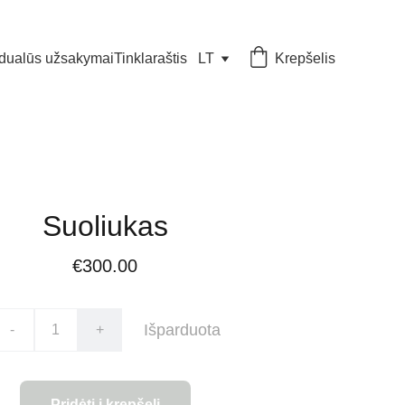
idualūs užsakymai
Tinklaraštis
LT
Krepšelis
Suoliukas
€300.00
Išparduota
-
+
Pridėti į krepšelį