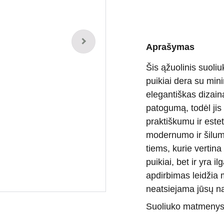
Aprašymas
Šis ąžuolinis suol
puikiai dera su minim
elegantiškas dizain
patogumą, todėl jis 
praktiškumu ir estet
modernumo ir šilum
tiems, kurie vertina
puikiai, bet ir yra 
apdirbimas leidžia m
neatsiejama jūsų n
Suoliuko matmenys: