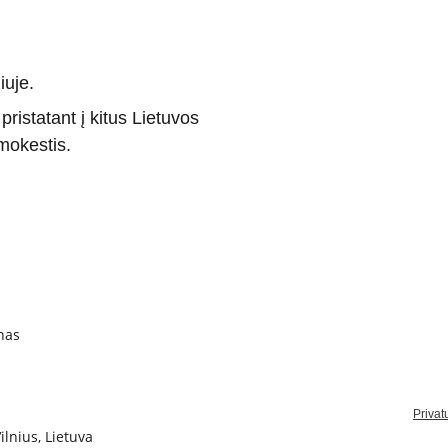
iuje.
istatant į kitus Lietuvos
mokestis.
nas
Privat
ilnius, Lietuva