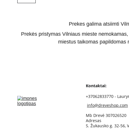
Prekes galima atsiimti Viln
Prekės pristymas Vilniaus mieste nemokamas, pr
miestus taikomas papildomas 
Kontaktai:
+37062833770 - Laury
info@dreveshop.com
Mb Drevė 307026520
Adresas
S. Žukausko g. 32-56, V