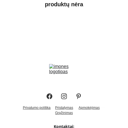
produktų nėra
Privatumo politika
----
Pristatymas
----
Apmokėjimas
----
Grąžinimas
Kontaktai: