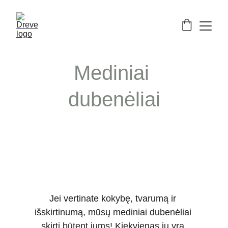
Mediniai 
dubenėliai
Jei vertinate kokybę, tvarumą ir 
išskirtinumą, mūsų mediniai dubenėliai 
skirti būtent jums! Kiekvienas jų yra 