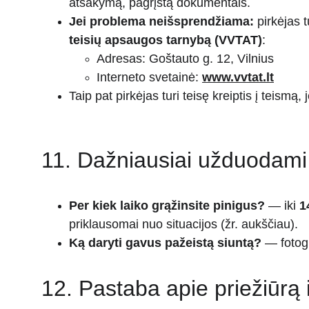
atsakymą, pagrįstą dokumentais.
Jei problema neišsprendžiama:
 pirkėjas 
teisių apsaugos tarnybą (VVTAT)
:
Adresas: Goštauto g. 12, Vilnius
Interneto svetainė: 
www.vvtat.lt
Taip pat pirkėjas turi teisę kreiptis į teismą,
11. Dažniausiai užduodami 
Per kiek laiko grąžinsite pinigus?
 — iki 
1
priklausomai nuo situacijos (žr. aukščiau).
Ką daryti gavus pažeistą siuntą?
 — fotogr
12. Pastaba apie priežiūrą i