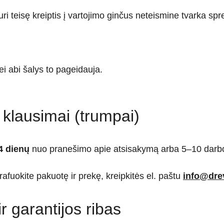
turi teisę kreiptis į vartojimo ginčus neteismine tvarka sp
 jei abi šalys to pageidauja.
klausimai (trumpai)
4 dienų
 nuo pranešimo apie atsisakymą arba 5–10 darbo
afuokite pakuotę ir prekę, kreipkitės el. paštu 
info@dre
r garantijos ribas