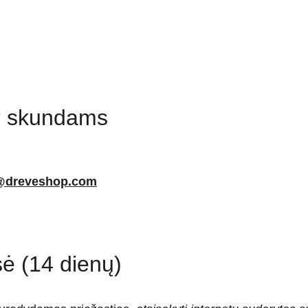
ir skundams
@dreveshop.com
sė (14 dienų)