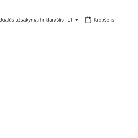
idualūs užsakymai
Tinklaraštis
LT
Krepšelis