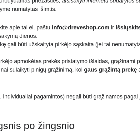
enurodydamas priežasties, 
atsisakyti internetu sudarytos s
tyme numatytas išimtis.
te apie tai el. paštu 
info@dreveshop.com
 ir 
išsiųskit
isakymą dienos.
kę gali būti užskaityta pirkėjo sąskaita (jei tai nenumatyta
pirkėjo apmokėtas prekės pristatymo išlaidas, grąžinami p
nai sulaikyti pinigų grąžinimą, kol 
gaus grąžintą prekę
 
, individualiai pagamintos) negali būti grąžinamos pagal 
ngsnis po žingsnio