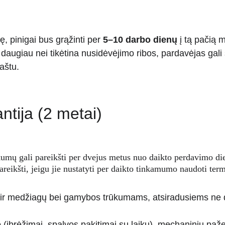
, pinigai bus grąžinti per 
5–10 darbo dienų
 į tą pačią 
daugiau nei tikėtina nusidėvėjimo ribos, pardavėjas gal
aštu.
ntija (2 metai)
umų gali pareikšti per dvejus metus nuo daikto perdavimo die
reikšti, jeigu jie nustatyti per daikto tinkamumo naudoti term
 ir medžiagų bei gamybos trūkumams, atsiradusiems ne 
 (įbrėžimai, spalvos pakitimai su laiku), mechaninių pa