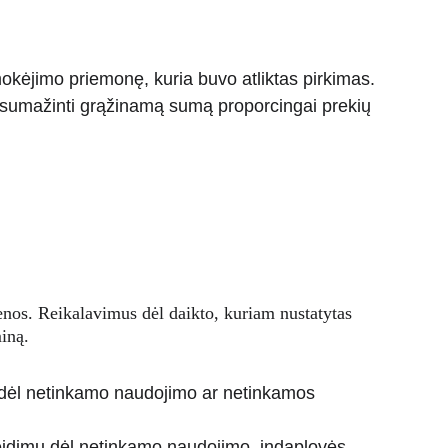
mokėjimo priemonę, kuria buvo atliktas pirkimas.
i sumažinti grąžinamą sumą proporcingai prekių 
nos. Reikalavimus dėl daikto, kuriam nustatytas 
iną.
dėl netinkamo naudojimo ar netinkamos 
žeidimų dėl netinkamo naudojimo, indaplovės 