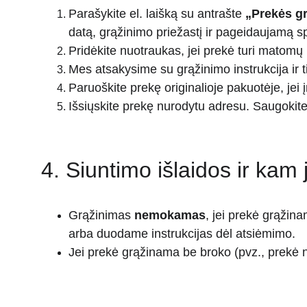
Parašykite el. laišką su antrašte 
„Prekės gr
datą, grąžinimo priežastį ir pageidaujamą s
Pridėkite nuotraukas, jei prekė turi matomų
Mes atsakysime su grąžinimo instrukcija ir ti
Paruoškite prekę originalioje pakuotėje, jei
Išsiųskite prekę nurodytu adresu. Saugokite
4. Siuntimo išlaidos ir kam 
Grąžinimas 
nemokamas
, jei prekė grąžina
arba duodame instrukcijas dėl atsiėmimo.
Jei prekė grąžinama be broko (pvz., prekė ne