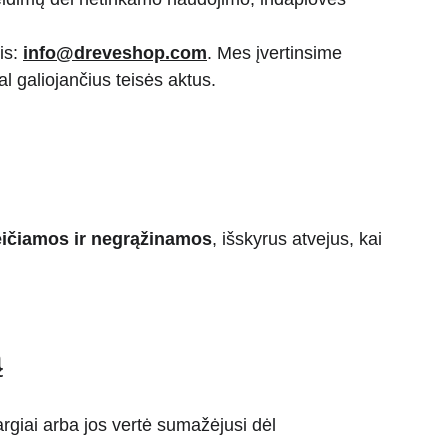
s: 
info@dreveshop.com
. Mes įvertinsime 
l galiojančius teisės aktus.
ičiamos ir negrąžinamos
, išskyrus atvejus, kai 
ą
rgiai arba jos vertė sumažėjusi dėl 