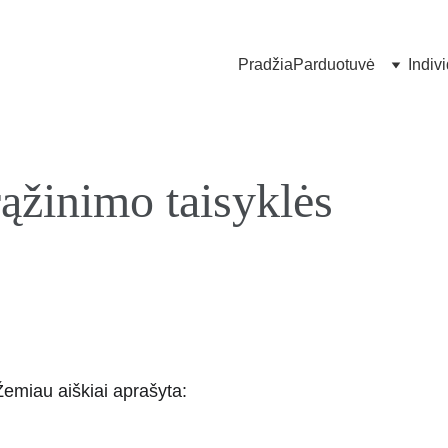
Pradžia
Parduotuvė
Indiv
ąžinimo taisyklės
Žemiau aiškiai aprašyta: