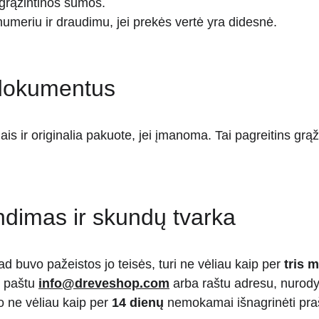
 grąžintinos sumos.
eriu ir draudimu, jei prekės vertė yra didesnė.
r dokumentus
dais ir originalia pakuote, jei įmanoma. Tai pagreitins g
ndimas ir skundų tvarka
ad buvo pažeistos jo teisės, turi ne vėliau kaip per 
tris 
. paštu 
info@dreveshop.com
 arba raštu adresu, nurody
o ne vėliau kaip per 
14 dienų
 nemokamai išnagrinėti praš