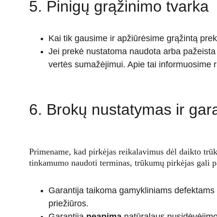
5. Pinigų grąžinimo tvarka
Kai tik gausime ir apžiūrėsime grąžintą prekę
Jei prekė nustatoma naudota arba pažeista 
vertės sumažėjimui. Apie tai informuosime r
6. Brokų nustatymas ir gara
Primename, kad pirkėjas reikalavimus dėl daikto trūk
tinkamumo naudoti terminas, trūkumų pirkėjas gali pa
Garantija taikoma gamykliniams defektams
priežiūros.
Garantija 
neapima
 natūralaus nusidėvėjimo