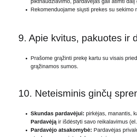
piktnaudžiavimo, pardavėjas gali atimti dalį
Rekomenduojame siųsti prekes su sekimo num
9. Apie kvitus, pakuotes i
Prašome grąžinti prekę kartu su visais prie
grąžinamos sumos.
10. Neteisminis ginčų spre
Skundas pardavėjui:
 pirkėjas, manantis, k
Pardavėją
 ir išdėstyti savo reikalavimus (el
Pardavėjo atsakomybė:
 Pardavėjas prival