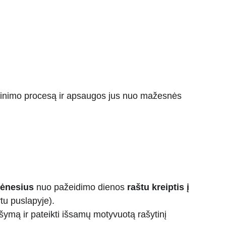
rąžinimo procesą ir apsaugos jus nuo mažesnės 
mėnesius
 nuo pažeidimo dienos 
raštu kreiptis į 
tu puslapyje).
ymą ir pateikti išsamų motyvuotą rašytinį 