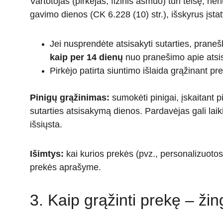
Vartotojas (pirkėjas, fizinis asmuo) turi teisę, n
gavimo dienos (CK 6.228 (10) str.), išskyrus įsta
Jei nusprendėte atsisakyti sutarties, praneški
kaip per 14 dienų
 nuo pranešimo apie ats
Pirkėjo patirta siuntimo išlaida grąžinant pre
Pinigų grąžinimas:
 sumokėti pinigai, įskaitant 
sutarties atsisakymą dienos. Pardavėjas gali laiki
išsiųsta.
Išimtys:
 kai kurios prekės (pvz., personalizuotos
prekės aprašyme.
3. Kaip grąžinti prekę – ži