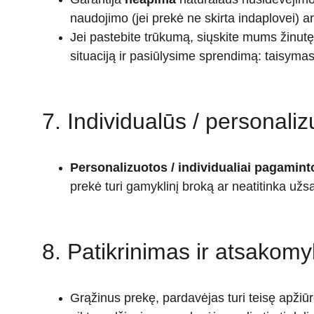
naudojimo (jei prekė ne skirta indaplovei) ar
Jei pastebite trūkumą, siųskite mums žinut
situaciją ir pasiūlysime sprendimą: taisymas
7. Individualūs / personali
Personalizuotos / individualiai pagamin
prekė turi gamyklinį broką ar neatitinka už
8. Patikrinimas ir atsakom
Grąžinus prekę, pardavėjas turi teisę apžiū