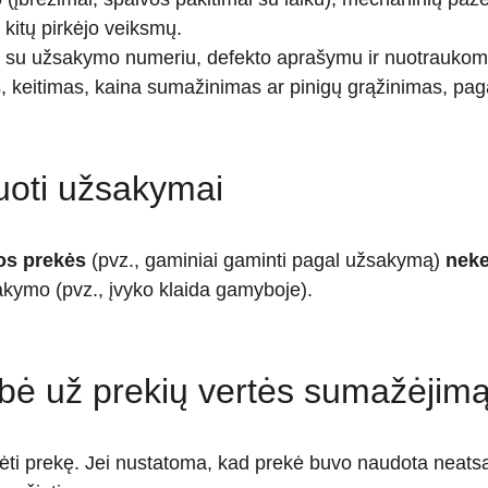
 kitų pirkėjo veiksmų.
ę su užsakymo numeriu, defekto aprašymu ir nuotraukomi
, keitimas, kaina sumažinimas ar pinigų grąžinimas, paga
zuoti užsakymai
tos prekės
 (pvz., gaminiai gaminti pagal užsakymą) 
neke
sakymo (pvz., įvyko klaida gamyboje).
ybė už prekių vertės sumažėjim
rėti prekę. Jei nustatoma, kad prekė buvo naudota neatsa