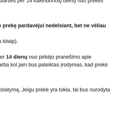
utarties per 14 kalendorinių dienų
 nuo prekės 
e prekę pardavėjui nedelsiant, bet ne vėliau 
 kitaip).
er 
14 dienų
 nuo pirkėjo pranešimo apie 
arba kol jam bus pateiktas įrodymas, kad prekė 
įstatymą. Jeigu prekė yra tokia, tai bus nurodyta 