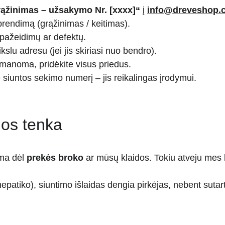
ąžinimas – užsakymo Nr. [xxxx]“
 į 
info@dreveshop.
prendimą (grąžinimas / keitimas).
 pažeidimų ar defektų.
kslu adresu (jei jis skiriasi nuo bendro).
 įmanoma, pridėkite visus priedus.
 siuntos sekimo numerį – jis reikalingas įrodymui.
jos tenka
ma dėl 
prekės broko
 ar mūsų klaidos. Tokiu atveju mes
patiko), siuntimo išlaidas dengia pirkėjas, nebent sutart