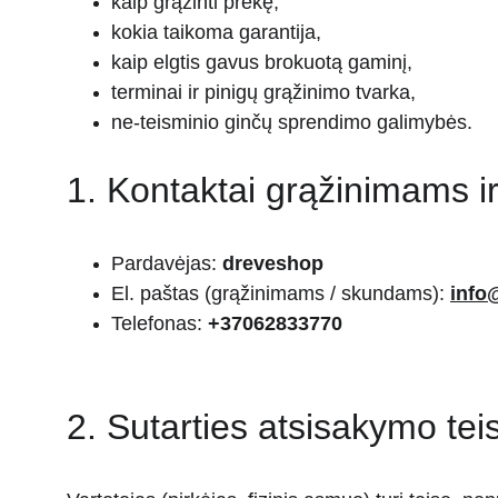
kaip grąžinti prekę,
kokia taikoma garantija,
kaip elgtis gavus brokuotą gaminį,
terminai ir pinigų grąžinimo tvarka,
ne-teisminio ginčų sprendimo galimybės.
1. Kontaktai grąžinimams 
Pardavėjas: 
dreveshop
El. paštas (grąžinimams / skundams): 
info
Telefonas: 
+37062833770
2. Sutarties atsisakymo tei