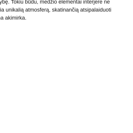
ybę. Tokiu būdu, medžio elementai interjere ne
uria unikalią atmosferą, skatinančią atsipalaiduoti
na akimirka.