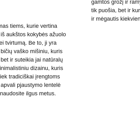
gamtos grožį ir ram
tik puošia, bet ir k
ir mėgautis kiekvie
mas tiems, kurie vertina
a iš aukštos kokybės ažuolo
 tvirtumą. Be to, ji yra
bičių vaško mišiniu, kuris
et ir suteikia jai natūralų
nimalistiniu dizainu, kuris
tiek tradiciškai įrengtoms
 apvali pjaustymo lentelė
į naudosite ilgus metus.