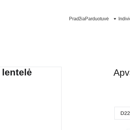
Pradžia
Parduotuvė
Indiv
Apv