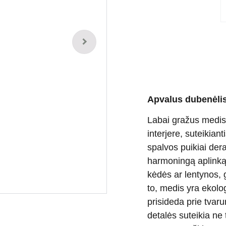
Apvalus dubenėli
Labai gražus medi
interjere, suteikian
spalvos puikiai dera
harmoningą aplinką.
kėdės ar lentynos, g
to, medis yra ekolo
prisideda prie tvar
detalės suteikia ne 