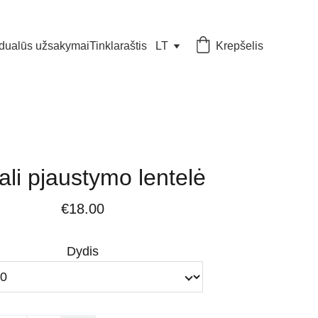
idualūs užsakymai
Tinklaraštis
LT
Krepšelis
ali pjaustymo lentelė
€18.00
Dydis