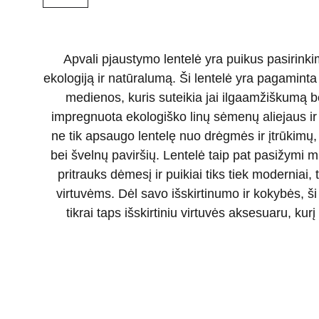
Apvali pjaustymo lentelė yra puikus pasirinki
ekologiją ir natūralumą. Ši lentelė yra pagamint
medienos, kuris suteikia jai ilgaamžiškumą bei
impregnuota ekologiško linų sėmenų aliejaus ir 
ne tik apsaugo lentelę nuo drėgmės ir įtrūkimų, b
bei švelnų paviršių. Lentelė taip pat pasižymi mi
pritrauks dėmesį ir puikiai tiks tiek moderniai, 
virtuvėms. Dėl savo išskirtinumo ir kokybės, ši
tikrai taps išskirtiniu virtuvės aksesuaru, kur