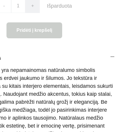
Išparduota
-
+
Pridėti į krepšelį
s
s yra nepamainomas natūralumo simbolis
tis erdvei jaukumo ir šilumos. Jo tekstūra ir
 su kitais interjero elementais, leisdamos sukurti
 Naudojant medžio akcentus, tokius kaip stalai,
alima pabrėžti natūralų grožį ir eleganciją. Be
giška medžiaga, todėl jo pasirinkimas interjere
umo ir aplinkos tausojimo. Natūralaus medžio
tik estetinę, bet ir emocinę vertę, prisimenant